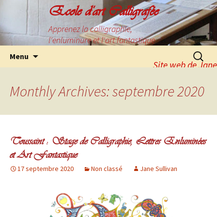
Ecole d'art Calligrafée
Apprenez la calligraphie,
l'enluminure et l'art fantastique
Menu
Site web de Jane
Sullivan
Boutique
Monthly Archives: septembre 2020
Calligrafee
Toussaint : Stage de Calligraphie, Lettres Enluminées
et Art Fantastique
17 septembre 2020
Non classé
Jane Sullivan