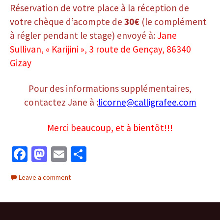
Réservation de votre place à la réception de
votre chèque d’acompte de
30€
(le complément
à régler pendant le stage) envoyé à:
Jane
Sullivan, « Karijini », 3 route de Gençay, 86340
Gizay
Pour des informations supplémentaires,
contactez Jane à :
licorne@calligrafee.com
Merci beaucoup, et à bientôt!!!
Fa
M
E
P
ce
as
m
ar
Leave a comment
b
to
ai
ta
o
d
l
ge
o
o
r