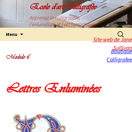
Ecole d'art Calligrafée
Apprenez la calligraphie,
l'enluminure et l'art fantastique
Menu
Site web de Jane
Sullivan
Boutique
Module 6
Calligrafee
Lettres Enluminées