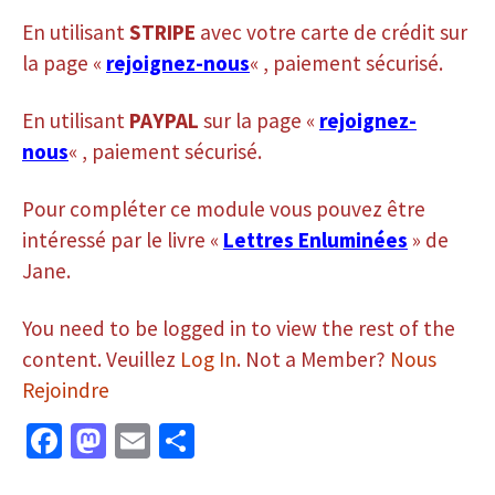
En utilisant
STRIPE
avec votre carte de crédit sur
la page «
rejoignez-nous
« , paiement sécurisé.
En utilisant
PAYPAL
sur la page «
rejoignez-
nous
« , paiement sécurisé.
Pour compléter ce module vous pouvez être
intéressé par le livre «
Lettres Enluminées
» de
Jane.
You need to be logged in to view the rest of the
content. Veuillez
Log In
. Not a Member?
Nous
Rejoindre
Fa
M
E
P
ce
as
m
ar