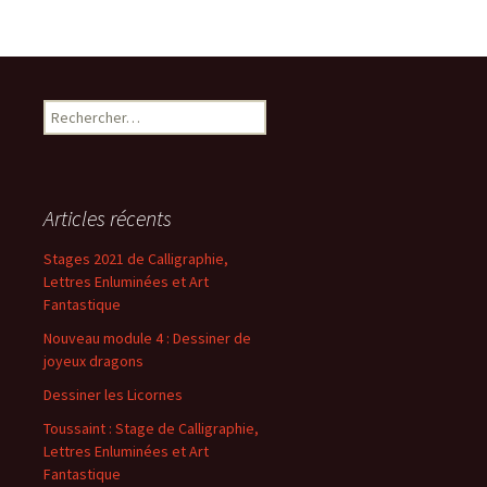
b
to
ai
ta
o
d
l
ge
o
o
r
k
n
Articles récents
Stages 2021 de Calligraphie,
Lettres Enluminées et Art
Fantastique
Nouveau module 4 : Dessiner de
joyeux dragons
Dessiner les Licornes
Toussaint : Stage de Calligraphie,
Lettres Enluminées et Art
Fantastique